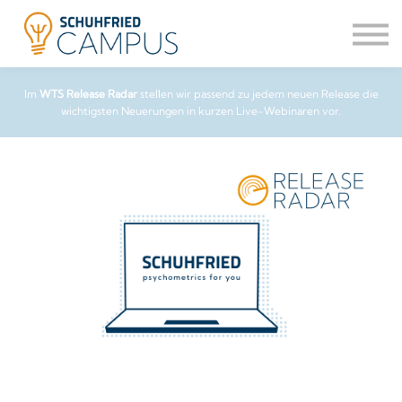
Trainings
Zertifizierungen
Sign in
Im
WTS Release Radar
stellen wir passend zu jedem neuen Release die
wichtigsten Neuerungen in kurzen Live-Webinaren vor.